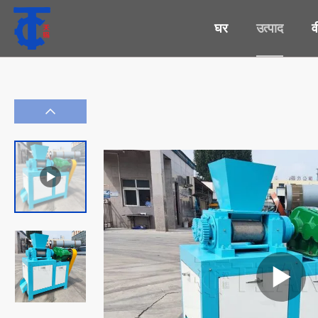
घर
उत्पाद
व