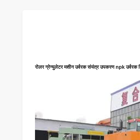
रोलर ग्रेन्युलेटर मशीन उर्वरक संयंत्र उपकरण npk उर्वरक वि